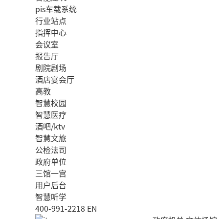
pis车载系统
行业站点
指挥中心
会议室
报告厅
剧院剧场
酒店宴会厅
高教
智慧校园
智慧医疗
酒吧/ktv
智慧文旅
公检法司
政府单位
三馆一宫
用户后台
智慧听学
400-991-2218
EN