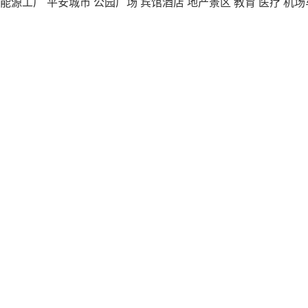
能源工厂
平安城市
公园广场
宾馆酒店
地产景区
教育
医疗
机场