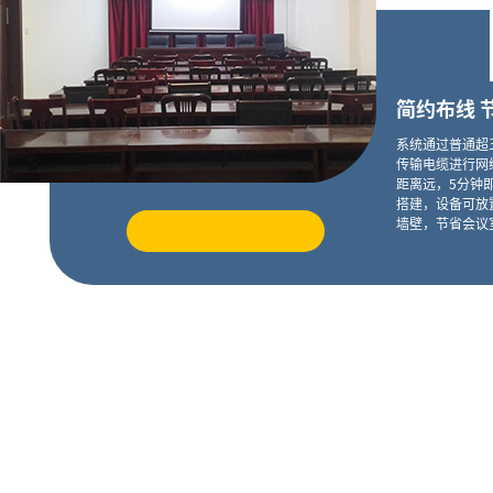
简约布线 
系统通过普通超
传输电缆进行网
距离远，5分钟
搭建，设备可放
墙壁，节省会议