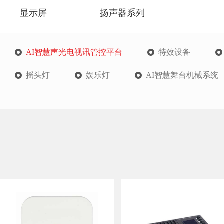
显示屏
扬声器系列
AI智慧声光电视讯管控平台
特效设备
摇头灯
娱乐灯
AI智慧舞台机械系统