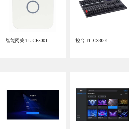
智能网关 TL-CF3001
控台 TL-CS3001