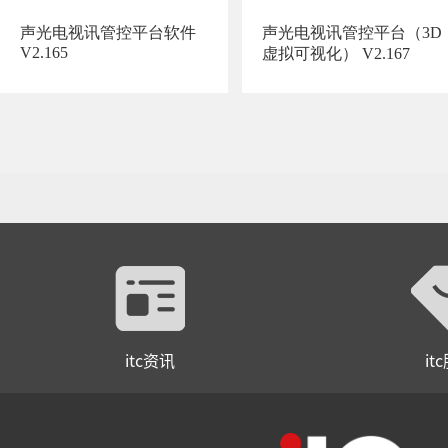
声光电视讯管控平台软件
声光电视讯管控平台（3D
V2.165
虚拟可视化） V2.167
itc资讯
it