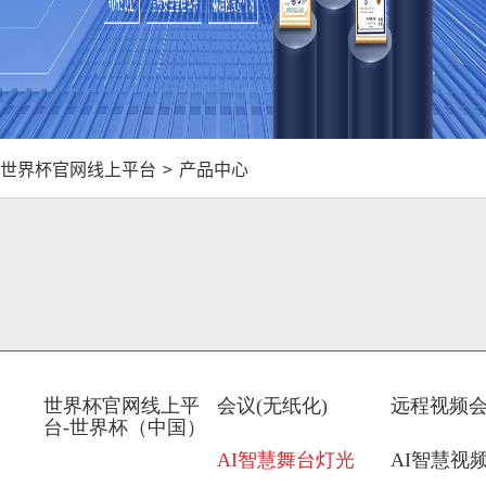
世界杯官网线上平台
>
产品中心
世界杯官网线上平
会议(无纸化)
远程视频
台-世界杯（中国）
AI智慧舞台灯光
AI智慧视