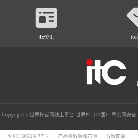
itc资讯
it
Copyright ©世界杯官网线上平台-世界杯（中国） 粤公网安备
44011302004771号
产品参数解释声明
防伪查询