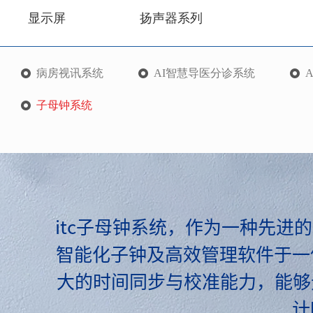
显示屏
扬声器系列
病房视讯系统
AI智慧导医分诊系统
子母钟系统
itc子母钟系统，作为一种先进
智能化子钟及高效管理软件于一
大的时间同步与校准能力，能够
计