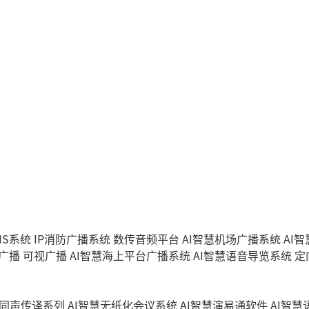
IS系统
IP消防广播系统
数传音频平台
AI智慧机场广播系统
AI
能广播
可视广播
AI智慧海上平台广播系统
AI智慧语音导览系统
定
同声传译系列
AI智慧无纸化会议系统
AI智慧演易通软件
AI智