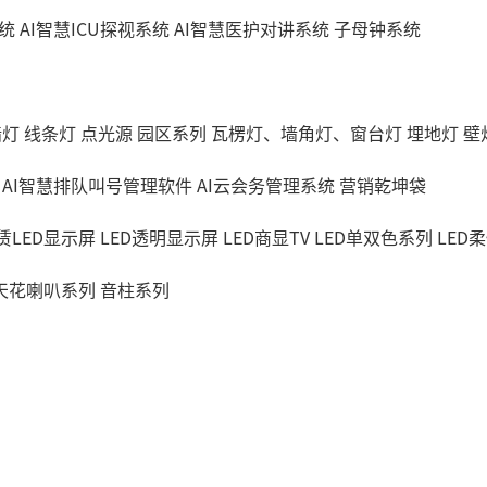
统
AI智慧ICU探视系统
AI智慧医护对讲系统
子母钟系统
墙灯
线条灯
点光源
园区系列
瓦楞灯、墙角灯、窗台灯
埋地灯
壁
AI智慧排队叫号管理软件
AI云会务管理系统
营销乾坤袋
赁LED显示屏
LED透明显示屏
LED商显TV
LED单双色系列
LED
天花喇叭系列
音柱系列