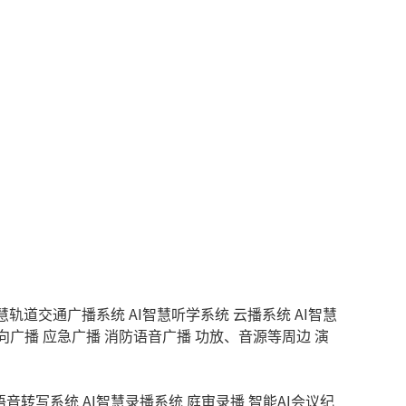
智慧轨道交通广播系统
AI智慧听学系统
云播系统
AI智慧
向广播
应急广播
消防语音广播
功放、音源等周边
演
慧语音转写系统
AI智慧录播系统
庭审录播
智能AI会议纪