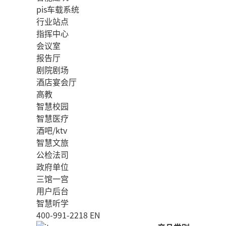
pis车载系统
行业站点
指挥中心
会议室
报告厅
剧院剧场
酒店宴会厅
高教
智慧校园
智慧医疗
酒吧/ktv
智慧文旅
公检法司
政府单位
三馆一宫
用户后台
智慧听学
400-991-2218
EN