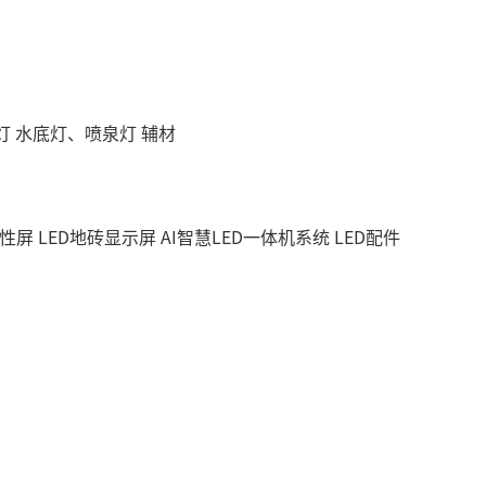
灯
水底灯、喷泉灯
辅材
柔性屏
LED地砖显示屏
AI智慧LED一体机系统
LED配件