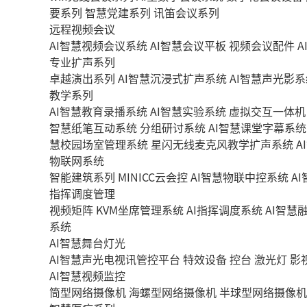
要系列
智慧党建系列
讯笛会议系列
远程视频会议
AI智慧视频会议系统
AI智慧会议平板
视频会议配件
A
专业扩声系列
卓越演出系列
AI智慧沉浸式扩声系统
AI智慧声光影系
教学系列
AI智慧教育录播系统
AI智慧实验系统
虚拟交互一体机
智慧纸笔互动系统
分组研讨系统
AI智慧课堂字幕系统
慧校园场室管理系统
星闪无线麦克风教学扩声系统
A
物联网系统
智能建筑系列
MINICC云会控
AI智慧物联中控系统
A
指挥调度管理
视频矩阵
KVM坐席管理系统
AI指挥调度系统
AI智慧
系统
AI智慧舞台灯光
AI智慧声光电视讯管控平台
特效设备
控台
激光灯
影
AI智慧视频监控
筒型网络摄像机
海螺型网络摄像机
半球型网络摄像机