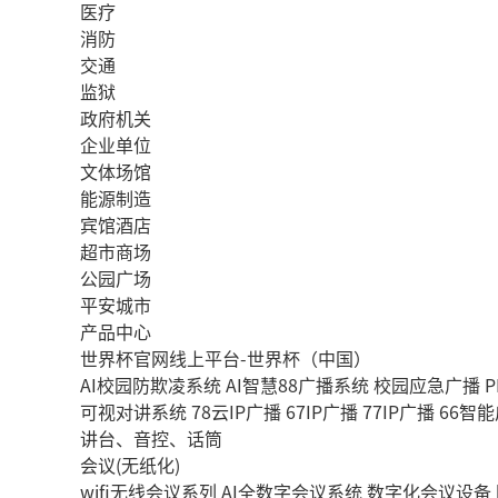
医疗
消防
交通
监狱
政府机关
企业单位
文体场馆
能源制造
宾馆酒店
超市商场
公园广场
平安城市
产品中心
世界杯官网线上平台-世界杯（中国）
AI校园防欺凌系统
AI智慧88广播系统
校园应急广播
P
可视对讲系统
78云IP广播
67IP广播
77IP广播
66智
讲台、音控、话筒
会议(无纸化)
wifi无线会议系列
AI全数字会议系统
数字化会议设备