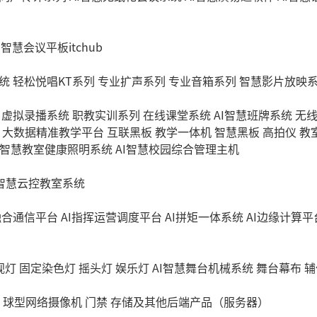
I智慧会议平板itchub
统
轻松悦唱KT系列
专业扩声系列
专业音箱系列
智慧影片放映
虚拟录播系统
职教实训系列
在线课堂系统
AI智慧班牌系统
无
大数据精准教学平台
互联黑板
教学一体机
智慧黑板
高拍仪
教
I智慧教室健康照明系统
AI智慧校园综合管理主机
I智慧云控教室系统
融合通信平台
AI指挥运营调度平台
AI拼矩一体系统
AI边缘计算平
视灯
固定染色灯
摇头灯
娱乐灯
AI智慧舞台机械系统
舞台幕布
辅
球型网络摄像机
门禁
存储及其他后端产品（服务器）