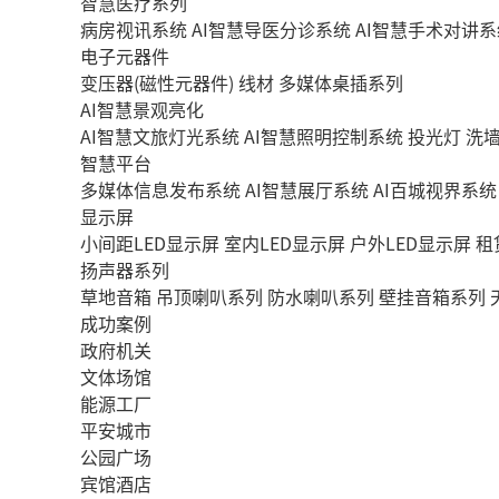
智慧医疗系列
病房视讯系统
AI智慧导医分诊系统
AI智慧手术对讲系
电子元器件
变压器(磁性元器件)
线材
多媒体桌插系列
AI智慧景观亮化
AI智慧文旅灯光系统
AI智慧照明控制系统
投光灯
洗
智慧平台
多媒体信息发布系统
AI智慧展厅系统
AI百城视界系统
显示屏
小间距LED显示屏
室内LED显示屏
户外LED显示屏
租
扬声器系列
草地音箱
吊顶喇叭系列
防水喇叭系列
壁挂音箱系列
成功案例
政府机关
文体场馆
能源工厂
平安城市
公园广场
宾馆酒店