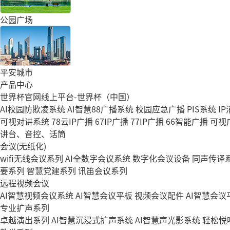
公园广场
平安城市
产品中心
世界杯官网线上平台-世界杯（中国）
AI校园防欺凌系统
AI智慧88广播系统
校园应急广播
PIS系统
I
可视对讲系统
78云IP广播
67IP广播
77IP广播
66智能广播
可视
讲台、音控、话筒
会议(无纸化)
wifi无线会议系列
AI全数字会议系统
数字化会议设备
同声传译
要系列
智慧党建系列
讯笛会议系列
远程视频会议
AI智慧视频会议系统
AI智慧会议平板
视频会议配件
AI智慧会议平
专业扩声系列
卓越演出系列
AI智慧沉浸式扩声系统
AI智慧声光影系统
轻松悦