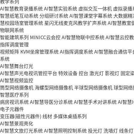
教学系列
AI智慧教育录播系统
AI智慧实验系统
虚拟交互一体机
虚拟录播
智慧纸笔互动系统
分组研讨系统
AI智慧课堂字幕系统
大数据精
慧校园场室管理系统
星闪无线麦克风教学扩声系统
AI智慧教室
物联网系统
智能建筑系列
MINICC云会控
AI智慧物联中控系统
AI智慧云控
指挥调度管理
视频矩阵
KVM坐席管理系统
AI指挥调度系统
AI智慧融合通信平
系统
AI智慧舞台灯光
AI智慧声光电视讯管控平台
特效设备
控台
激光灯
影视灯
固定
AI智慧视频监控
筒型网络摄像机
海螺型网络摄像机
半球型网络摄像机
球型网络
智慧医疗系列
病房视讯系统
AI智慧导医分诊系统
AI智慧手术对讲系统
AI智慧
电子元器件
变压器(磁性元器件)
线材
多媒体桌插系列
AI智慧景观亮化
AI智慧文旅灯光系统
AI智慧照明控制系统
投光灯
洗墙灯
线条灯