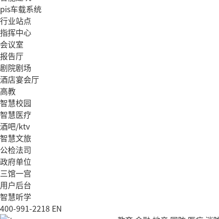
pis车载系统
行业站点
指挥中心
会议室
报告厅
剧院剧场
酒店宴会厅
高教
智慧校园
智慧医疗
酒吧/ktv
智慧文旅
公检法司
政府单位
三馆一宫
用户后台
智慧听学
400-991-2218
EN