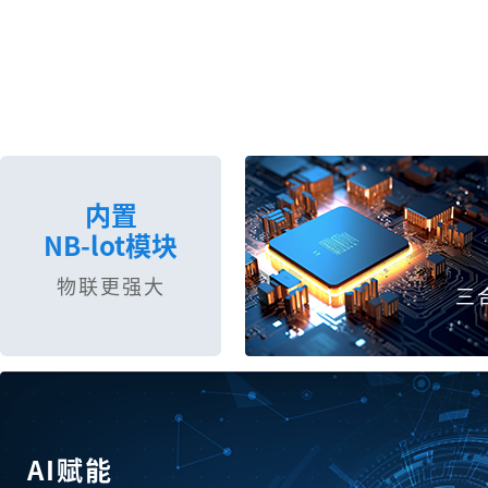
内置
NB-lot模块
物联更强大
三
AI赋能