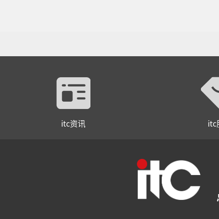
TL-LH1842、TL-LH1845
、TL-LH1852、TL-
LH1855
itc资讯
it