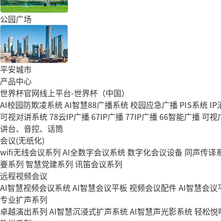
公园广场
平安城市
产品中心
世界杯官网线上平台-世界杯（中国）
AI校园防欺凌系统
AI智慧88广播系统
校园应急广播
PIS系统
I
可视对讲系统
78云IP广播
67IP广播
77IP广播
66智能广播
可视
讲台、音控、话筒
会议(无纸化)
wifi无线会议系列
AI全数字会议系统
数字化会议设备
同声传译
要系列
智慧党建系列
讯笛会议系列
远程视频会议
AI智慧视频会议系统
AI智慧会议平板
视频会议配件
AI智慧会议平
专业扩声系列
卓越演出系列
AI智慧沉浸式扩声系统
AI智慧声光影系统
轻松悦