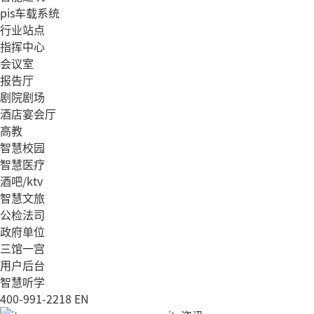
pis车载系统
行业站点
指挥中心
会议室
报告厅
剧院剧场
酒店宴会厅
高教
智慧校园
智慧医疗
酒吧/ktv
智慧文旅
公检法司
政府单位
三馆一宫
用户后台
智慧听学
400-991-2218
EN